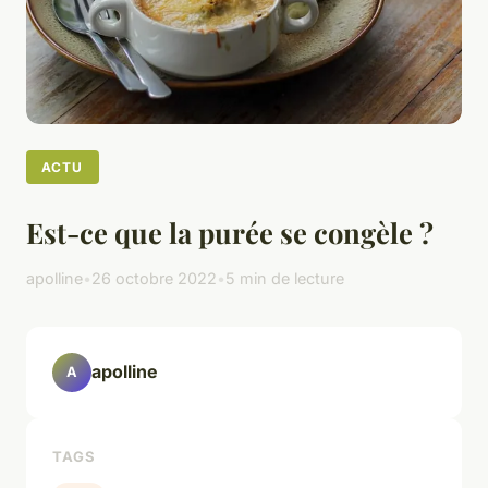
ACTU
Est-ce que la purée se congèle ?
apolline
•
26 octobre 2022
•
5 min de lecture
apolline
A
TAGS