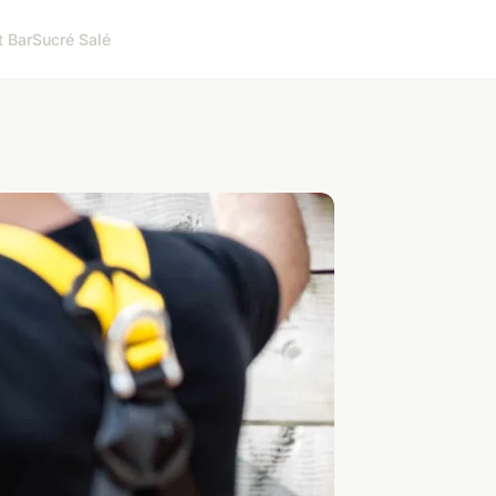
t Bar
Sucré Salé