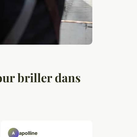
ur briller dans
apolline
A