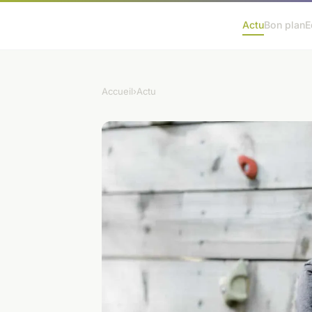
Actu
Bon plan
E
Accueil
›
Actu