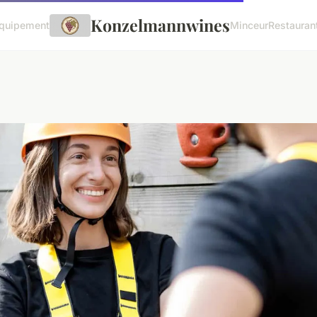
Konzelmannwines
quipement
Minceur
Restauran