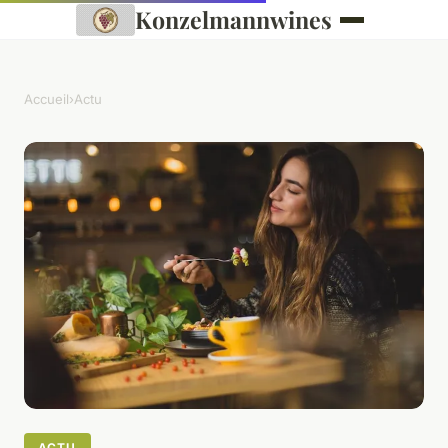
Konzelmannwines
Accueil
›
Actu
ACTU