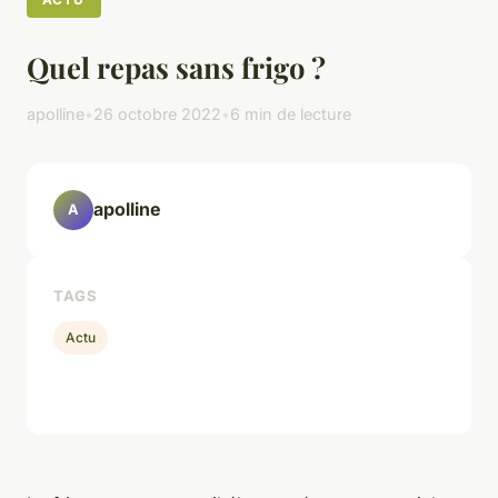
Quel repas sans frigo ?
apolline
•
26 octobre 2022
•
6 min de lecture
apolline
A
TAGS
Actu