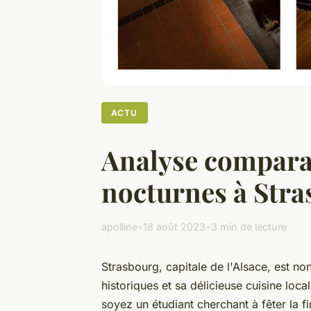
ACTU
Analyse comparati
nocturnes à Str
apolline
•
18 août 2023
•
3 min de lecture
Strasbourg, capitale de l'Alsace, est 
historiques et sa délicieuse cuisine loc
soyez un étudiant cherchant à fêter la 