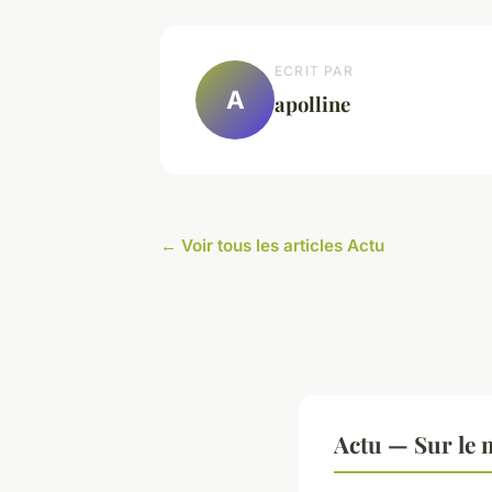
ECRIT PAR
A
apolline
← Voir tous les articles Actu
Actu — Sur le 