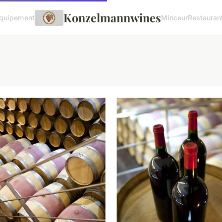
Konzelmannwines
quipement
Minceur
Restauran