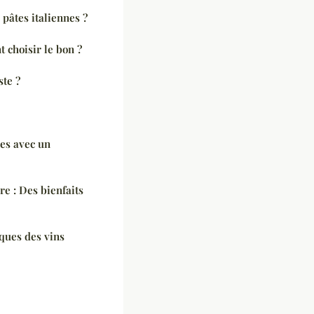
pâtes italiennes ?
 choisir le bon ?
te ?
hes avec un
re : Des bienfaits
iques des vins